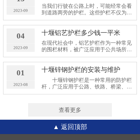
的印象。那么，铁艺护栏围墙一般多高
当我们行驶在公路上时，可能经常会看
呢？十堰铁艺护栏​公司给大家进行详细
2023-09
到道路两旁的护栏。这些护栏不仅为我
的讲解。
们的行车提供了一个安全的隔离带，还
在很大程度上减少了交通事故的发生。
十堰铝艺护栏多少钱一平米
那么，公路边护栏到底有哪些类型？它
04
们具有哪些功能？未来的发展又会是怎
在现代社会中，铝艺护栏作为一种常见
样的呢？十堰护栏​厂家将一一解答这些
2023-09
的围栏材料，被广泛应用于公共场所、
问题。
住宅小区、工业园区等各个领域。然
而，对于很多人来说，铝艺护栏的价格
十堰锌钢护栏的安装与维护
问题一直是一个谜。那么，铝艺护栏到
01
底多少钱一平米呢？十堰铝艺护栏​公司
十堰锌钢护栏是一种常用的防护栏
将从不同角度为您揭开这个谜题。
2023-08
杆，广泛应用于公路、铁路、桥梁、学
校、工厂、住宅小区等场所。它具有坚
固耐用、美观大方、安装方便、使用寿
命长等优点，被广泛使用。在安装和维
查看更多
护锌钢护栏时，需要注意以下几点
返回顶部