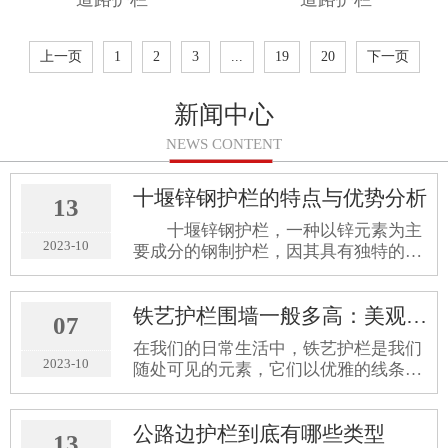
上一页
1
2
3
...
19
20
下一页
新闻中心
NEWS CONTENT
十堰锌钢护栏的特点与优势分析
13
十堰锌钢护栏，一种以锌元素为主
2023-10
要成分的钢制护栏，因其具有独特的优
势与特点，正在逐渐被广大消费者所接
受和喜爱。下面，我们就来详细分析一
铁艺护栏围墙一般多高：美观与安全的高度融合
下锌钢护栏的特点和优势。 一、特
07
点 基材为高温热浸锌材料：锌
在我们的日常生活中，铁艺护栏是我们
2023-10
随处可见的元素，它们以优雅的线条和
坚固耐用的特性，成为了现代建筑和景
观设计中的重要组成部分。其中，铁艺
公路边护栏到底有哪些类型
护栏围墙的高度更是给人们留下了深刻
13